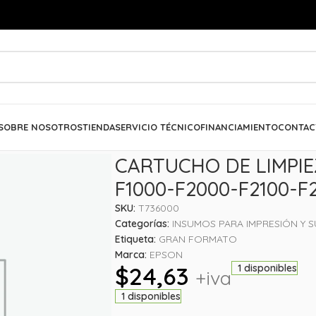
SOBRE NOSOTROS
TIENDA
SERVICIO TÉCNICO
FINANCIAMIENTO
CONTAC
CARTUCHO DE LIMPI
F1000-F2000-F2100-F
SKU:
T736000
Categorías:
INSUMOS PARA IMPRESIÓN Y 
Etiqueta:
GRAN FORMATO
Marca:
EPSON
$
24,63
1 disponibles
+iva
1 disponibles