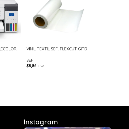
RECOLOR
VINIL TEXTIL SEF. FLEXCUT GITD
VINIL TEXTIL SEF
SEF
SEF
$
8,86
$
12,86
+iva
+iva
Instagram