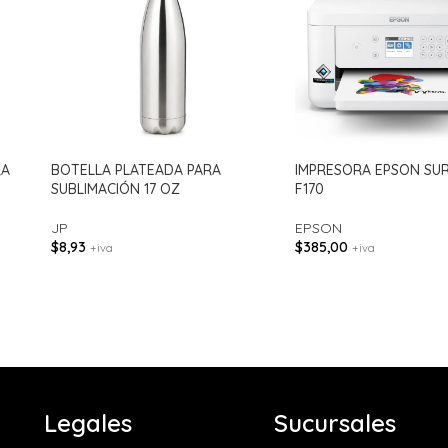
RA
BOTELLA PLATEADA PARA
IMPRESORA EPSON SU
SUBLIMACIÓN 17 OZ
F170
JP
EPSON
$
8,93
$
385,00
+iva
+iva
Legales
Sucursales