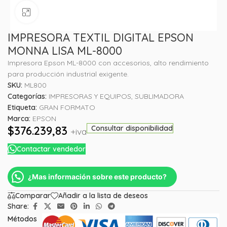
Haga clic para ampliar
IMPRESORA TEXTIL DIGITAL EPSON
MONNA LISA ML-8000
Impresora Epson ML-8000 con accesorios, alto rendimiento
para producción industrial exigente.
SKU:
ML800
Categorías:
IMPRESORAS Y EQUIPOS
,
SUBLIMADORA
Etiqueta:
GRAN FORMATO
Marca:
EPSON
$
376.239,83
Consultar disponibilidad
+iva
Contactar vendedor
¿Mas información sobre este producto?
Comparar
Añadir a la lista de deseos
Share:
Métodos