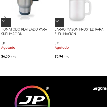
TOMATODO PLATEADO PARA
JARRO MASON FROSTED PARA
SUBLIMACIÓN
SUBLIMACIÓN
JP
JP
Agotado
Agotado
$
6,30
$
3,94
+iva
+iva
Legale
Sucurs