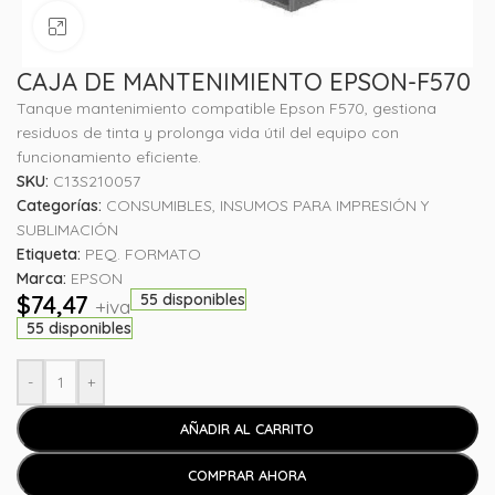
Haga clic para ampliar
CAJA DE MANTENIMIENTO EPSON-F570
Tanque mantenimiento compatible Epson F570, gestiona
residuos de tinta y prolonga vida útil del equipo con
funcionamiento eficiente.
SKU:
C13S210057
Categorías:
CONSUMIBLES
,
INSUMOS PARA IMPRESIÓN Y
SUBLIMACIÓN
Etiqueta:
PEQ. FORMATO
Marca:
EPSON
$
74,47
55 disponibles
+iva
55 disponibles
-
+
AÑADIR AL CARRITO
COMPRAR AHORA