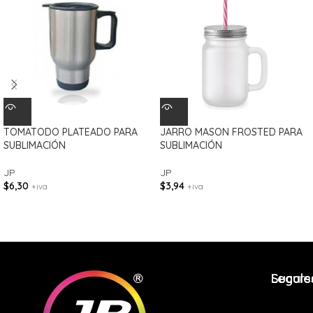
TOMATODO PLATEADO PARA
JARRO MASON FROSTED PARA
SUBLIMACIÓN
SUBLIMACIÓN
JP
JP
$
6,30
$
3,94
+iva
+iva
Legale
Sucurs