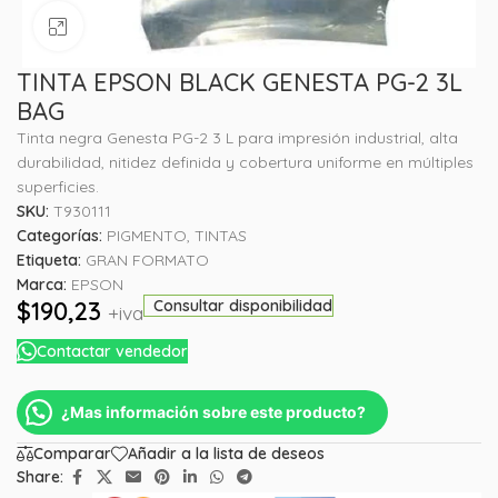
Haga clic para ampliar
TINTA EPSON BLACK GENESTA PG-2 3L
BAG
Tinta negra Genesta PG-2 3 L para impresión industrial, alta
durabilidad, nitidez definida y cobertura uniforme en múltiples
superficies.
SKU:
T930111
Categorías:
PIGMENTO
,
TINTAS
Etiqueta:
GRAN FORMATO
Marca:
EPSON
$
190,23
Consultar disponibilidad
+iva
Contactar vendedor
¿Mas información sobre este producto?
Comparar
Añadir a la lista de deseos
Share: