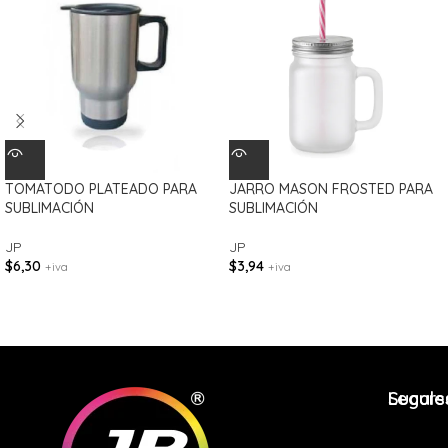
TOMATODO PLATEADO PARA
JARRO MASON FROSTED PARA
SUBLIMACIÓN
SUBLIMACIÓN
JP
JP
$
6,30
$
3,94
+iva
+iva
Legale
Sucurs