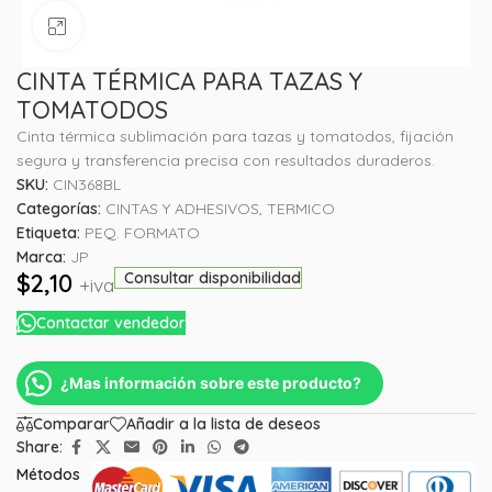
Haga clic para ampliar
CINTA TÉRMICA PARA TAZAS Y
TOMATODOS
Cinta térmica sublimación para tazas y tomatodos, fijación
segura y transferencia precisa con resultados duraderos.
SKU:
CIN368BL
Categorías:
CINTAS Y ADHESIVOS
,
TERMICO
Etiqueta:
PEQ. FORMATO
Marca:
JP
$
2,10
Consultar disponibilidad
+iva
Contactar vendedor
¿Mas información sobre este producto?
Comparar
Añadir a la lista de deseos
Share:
Métodos