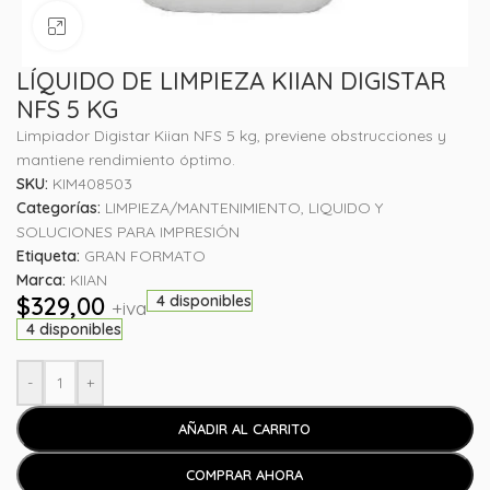
Haga clic para ampliar
LÍQUIDO DE LIMPIEZA KIIAN DIGISTAR
NFS 5 KG
Limpiador Digistar Kiian NFS 5 kg, previene obstrucciones y
mantiene rendimiento óptimo.
SKU:
KIM408503
Categorías:
LIMPIEZA/MANTENIMIENTO
,
LIQUIDO Y
SOLUCIONES PARA IMPRESIÓN
Etiqueta:
GRAN FORMATO
Marca:
KIIAN
$
329,00
4 disponibles
+iva
4 disponibles
-
+
AÑADIR AL CARRITO
COMPRAR AHORA