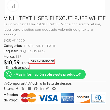
Haga clic para ampliar
VINIL TEXTIL SEF. FLEXCUT PUFF WHITE
Es un vinil textil FlexCut SEF Puff LT White con efecto relieve,
ideal para diseños con acabado volumétrico y textura
especial.
SKU:
VIN1550
Categorías:
TEXTIL
,
VINIL TEXTIL
Etiqueta:
PEQ. FORMATO
Marca:
SEF
$
10,59
Sin existencias
+iva
Sin existencias
¿Mas información sobre este producto?
Comparar
Añadir a la lista de deseos
Share:
Métodos
de Pago: