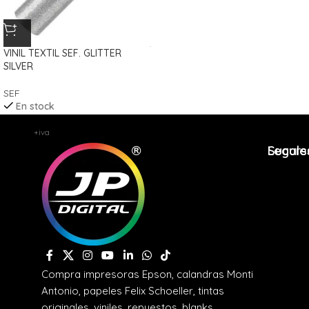
VINIL TEXTIL SEF. GLITTER
SILVER
SEF
En stock
$
12,86
+iva
Legale
Sucurs
Compra impresoras Epson, calandras Monti
Antonio, papeles Felix Schoeller, tintas
originales, viniles, repuestos, blanks