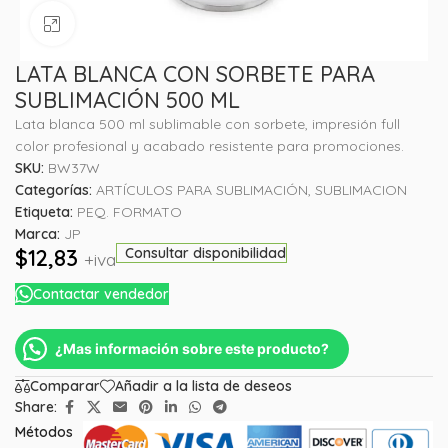
Haga clic para ampliar
LATA BLANCA CON SORBETE PARA
SUBLIMACIÓN 500 ML
Lata blanca 500 ml sublimable con sorbete, impresión full
color profesional y acabado resistente para promociones.
SKU:
BW37W
Categorías:
ARTÍCULOS PARA SUBLIMACIÓN
,
SUBLIMACION
Etiqueta:
PEQ. FORMATO
Marca:
JP
$
12,83
Consultar disponibilidad
+iva
Contactar vendedor
¿Mas información sobre este producto?
Comparar
Añadir a la lista de deseos
Share:
Métodos