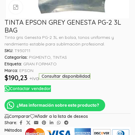
Haga clic para ampliar
TINTA EPSON GREY GENESTA PG-2 3L
BAG
Tinta gris Genesta PG-2 3L en bolsa, tonos uniformes y
rendimiento estable para sublimación profesional.
SKU:
T930711
Categorías:
PIGMENTO
,
TINTAS
Etiqueta:
GRAN FORMATO
Marca:
EPSON
$
190,23
Consultar disponibilidad
+iva
Contactar vendedor
¿Mas información sobre este producto?
Comparar
Añadir a la lista de deseos
Share:
Métodos