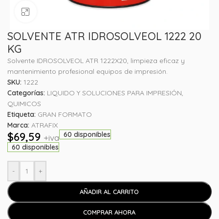
Haga clic para ampliar
SOLVENTE ATR IDROSOLVEOL 1222 20
KG
Solvente IDROSOLVEOL ATR 1222X20, limpieza eficaz y
mantenimiento profesional equipos de impresión.
SKU:
1222
Categorías:
LIQUIDO Y SOLUCIONES PARA IMPRESIÓN
,
QUIMICOS
Etiqueta:
GRAN FORMATO
Marca:
ATRAFIX
$
69,59
60 disponibles
+iva
60 disponibles
-
+
AÑADIR AL CARRITO
COMPRAR AHORA