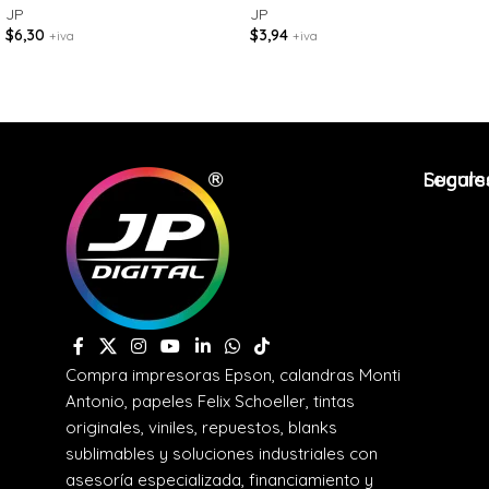
JP
JP
$
6,30
$
3,94
+iva
+iva
Legale
Sucurs
Compra impresoras Epson, calandras Monti
Antonio, papeles Felix Schoeller, tintas
originales, viniles, repuestos, blanks
sublimables y soluciones industriales con
asesoría especializada, financiamiento y