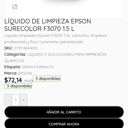
Haga clic para ampliar
LÍQUIDO DE LIMPIEZA EPSON
SURECOLOR F3070 1.5 L
Líquido limpiador Epson F3070 1.5L cartucho, limpieza
profesional y flujo constante garantizado.
SKU:
C13T44A900
Categorías:
LIQUIDO Y SOLUCIONES PARA IMPRESIÓN
,
QUIMICOS
Etiqueta:
GRAN FORMATO
Marca:
EPSON
$
72,14
3 disponibles
+iva
3 disponibles
-
+
AÑADIR AL CARRITO
COMPRAR AHORA