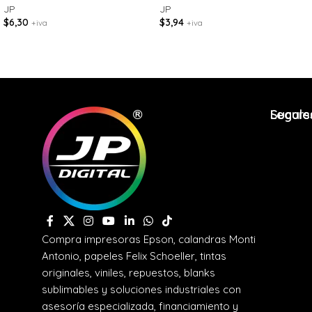
JP
JP
$
6,30
$
3,94
+iva
+iva
Legale
Sucurs
Compra impresoras Epson, calandras Monti
Antonio, papeles Felix Schoeller, tintas
originales, viniles, repuestos, blanks
sublimables y soluciones industriales con
asesoría especializada, financiamiento y