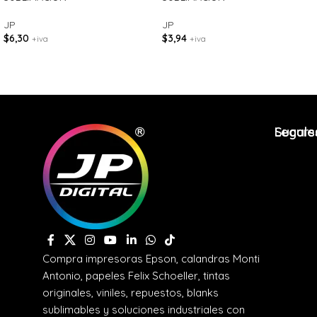
JP
JP
$
6,30
$
3,94
+iva
+iva
Legale
Sucurs
Compra impresoras Epson, calandras Monti
Antonio, papeles Felix Schoeller, tintas
originales, viniles, repuestos, blanks
sublimables y soluciones industriales con