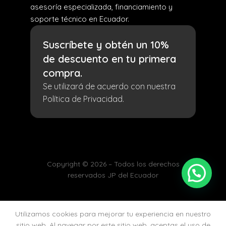
asesoría especializada, financiamiento y
soporte técnico en Ecuador.
Suscríbete y obtén un 10%
de descuento en tu primera
compra.
Se utilizará de acuerdo con nuestra
Política de Privacidad.
Copyright © 2026 – Todos los derechos
reservados JP del Ecuador
Utilizamos cookies para mejorar tu experiencia en nuestro
Tienda
Lista de deseos
Carrito
Mi cuenta
sitio web. Al navegar por este sitio web, aceptas el uso de