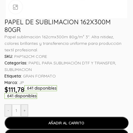
Haga clic para ampliar
PAPEL DE SUBLIMACION 162X300M
80GR
Papel sublimación 162cmx300m 80g/m² 3″. Alta nitidez,
colores brillantes y transferencia uniforme para producción
textil profesional.
SKU:
PAP162CM CORE
Categorías:
PAPEL PARA SUBLIMACIÓN DTF Y TRANSFER
,
SUBLIMACION
Etiqueta:
GRAN FORMATO
Marca:
JP
$
111,78
641 disponibles
641 disponibles
-
+
AÑADIR AL CARRITO