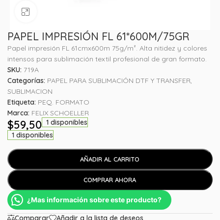
Haga clic para ampliar
PAPEL IMPRESIÓN FL 61*600M/75GR
Papel impresión FL 61cmx600m 75g/m². Alta nitidez y colores
intensos para sublimación textil profesional de gran formato.
SKU:
719A
Categorías:
PAPEL PARA SUBLIMACIÓN DTF Y TRANSFER
,
SUBLIMACION
Etiqueta:
PEQ. FORMATO
Marca:
FELIX SCHOELLER
$
59,50
1 disponibles
1 disponibles
AÑADIR AL CARRITO
COMPRAR AHORA
¿Mas información sobre este producto?
Comparar
Añadir a la lista de deseos