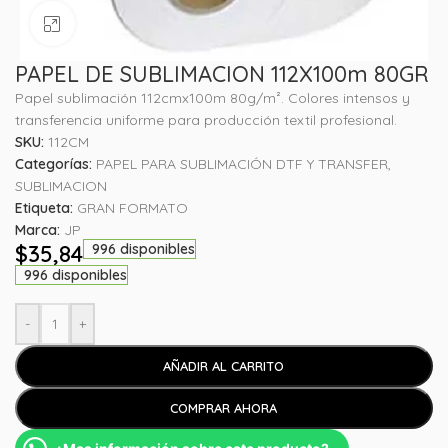
Haga clic para ampliar
PAPEL DE SUBLIMACION 112X100m 80GR
Papel sublimación 112cmx100m 80g/m². Colores intensos y
transferencia uniforme para producción textil profesional.
SKU:
112CM
Categorías:
PAPEL PARA SUBLIMACIÓN DTF Y TRANSFER
,
SUBLIMACION
Etiqueta:
GRAN FORMATO
Marca:
JP
$
35,84
996 disponibles
996 disponibles
-
+
AÑADIR AL CARRITO
COMPRAR AHORA