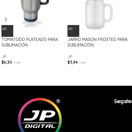
TOMATODO PLATEADO PARA
JARRO MASON FROSTED PARA
SUBLIMACIÓN
SUBLIMACIÓN
JP
JP
$
6,30
$
3,94
+iva
+iva
Legale
Sucurs