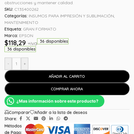
obstrucciones y mantener calidad.
SKU:
C13S400262
Categorías:
INSUMOS PARA IMPRESIÓN Y SUBLIMACIÓN
,
MANTENIMIENTO
Etiqueta:
GRAN FORMATO
Marca:
EPSON
$
118,29
36 disponibles
+iva
36 disponibles
-
+
AÑADIR AL CARRITO
COMPRAR AHORA
¿Mas información sobre este producto?
Comparar
Añadir a la lista de deseos
Share:
Métodos
de Pago: