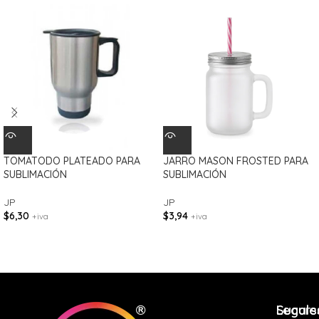
TOMATODO PLATEADO PARA
JARRO MASON FROSTED PARA
SUBLIMACIÓN
SUBLIMACIÓN
JP
JP
$
6,30
$
3,94
+iva
+iva
Legale
Sucurs