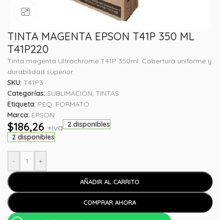
Haga clic para ampliar
TINTA MAGENTA EPSON T41P 350 ML
T41P220
Tinta magenta Ultrachrome T41P 350ml. Cobertura uniforme y
durabilidad superior.
SKU:
T41P3
Categorías:
SUBLIMACION
,
TINTAS
Etiqueta:
PEQ. FORMATO
Marca:
EPSON
$
186,26
2 disponibles
+iva
2 disponibles
-
+
AÑADIR AL CARRITO
COMPRAR AHORA