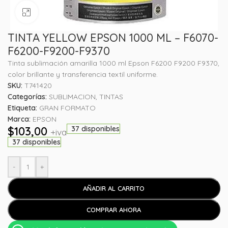
Haga clic para ampliar
TINTA YELLOW EPSON 1000 ML – F6070-
F6200-F9200-F9370
Tinta sublimación amarilla 1000 ml Epson F6200 F9200 F9370,
color brillante y transferencia textil uniforme.
SKU:
T741420
Categorías:
SUBLIMACION
,
TINTAS
Etiqueta:
GRAN FORMATO
Marca:
EPSON
$
103,00
37 disponibles
+iva
37 disponibles
-
+
AÑADIR AL CARRITO
COMPRAR AHORA