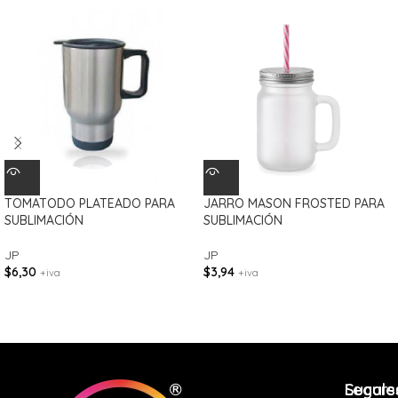
TOMATODO PLATEADO PARA
JARRO MASON FROSTED PARA
SUBLIMACIÓN
SUBLIMACIÓN
JP
JP
$
6,30
$
3,94
+iva
+iva
Legale
Sucurs