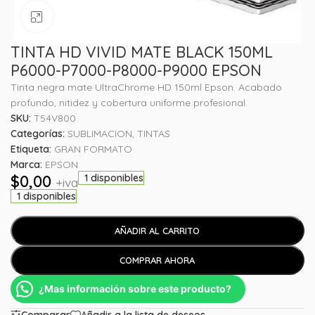
Haga clic para ampliar
TINTA HD VIVID MATE BLACK 150ML
P6000-P7000-P8000-P9000 EPSON
Tinta negra mate UltraChrome HD 150ml Epson. Acabado
profundo, nitidez y cobertura uniforme profesional.
SKU:
T54V800
Categorías:
SUBLIMACION
,
TINTAS
Etiqueta:
GRAN FORMATO
Marca:
EPSON
$
0,00
1 disponibles
+iva
1 disponibles
AÑADIR AL CARRITO
COMPRAR AHORA
¿Mas información sobre este producto?