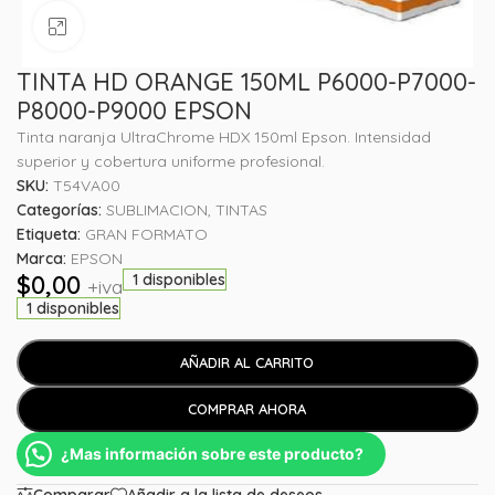
Haga clic para ampliar
TINTA HD ORANGE 150ML P6000-P7000-
P8000-P9000 EPSON
Tinta naranja UltraChrome HDX 150ml Epson. Intensidad
superior y cobertura uniforme profesional.
SKU:
T54VA00
Categorías:
SUBLIMACION
,
TINTAS
Etiqueta:
GRAN FORMATO
Marca:
EPSON
$
0,00
1 disponibles
+iva
1 disponibles
AÑADIR AL CARRITO
COMPRAR AHORA
¿Mas información sobre este producto?