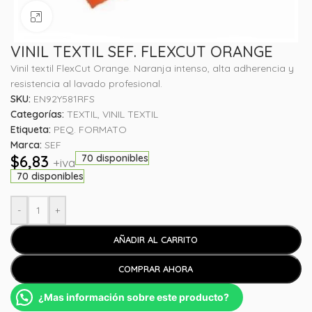
Haga clic para ampliar
VINIL TEXTIL SEF. FLEXCUT ORANGE
Vinil textil FlexCut Orange. Naranja intenso, alta adherencia y
resistencia al lavado profesional.
SKU:
EN92Y581RFS
Categorías:
TEXTIL
,
VINIL TEXTIL
Etiqueta:
PEQ. FORMATO
Marca:
SEF
$
6,83
70 disponibles
+iva
70 disponibles
-
+
AÑADIR AL CARRITO
COMPRAR AHORA
¿Mas información sobre este producto?