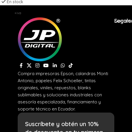
En stock
$
12,86
+iva
Legale
Sucurs
Compra impresoras Epson, calandras Monti
Antonio, papeles Felix Schoeller, tintas
originales, viniles, repuestos, blanks
sublimables y soluciones industriales con
asesoría especializada, financiamiento y
soporte técnico en Ecuador.
Suscríbete y obtén un 10%