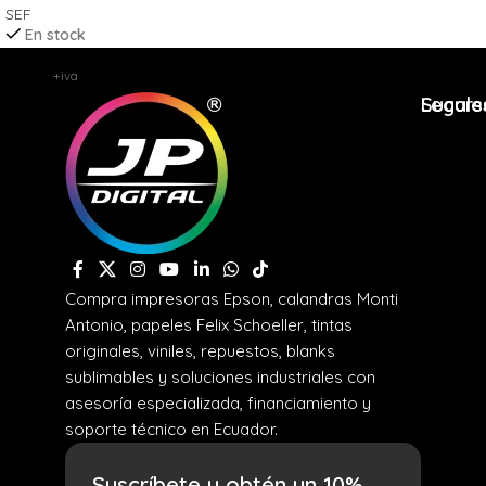
SEF
En stock
$
12,86
+iva
Legale
Sucurs
Compra impresoras Epson, calandras Monti
Antonio, papeles Felix Schoeller, tintas
originales, viniles, repuestos, blanks
sublimables y soluciones industriales con
asesoría especializada, financiamiento y
soporte técnico en Ecuador.
Suscríbete y obtén un 10%