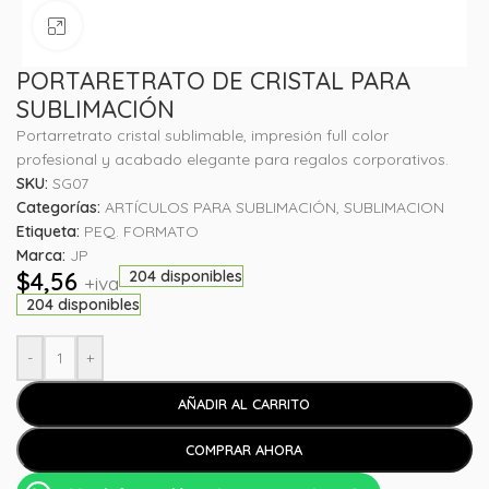
Haga clic para ampliar
PORTARETRATO DE CRISTAL PARA
SUBLIMACIÓN
Portarretrato cristal sublimable, impresión full color
profesional y acabado elegante para regalos corporativos.
SKU:
SG07
Categorías:
ARTÍCULOS PARA SUBLIMACIÓN
,
SUBLIMACION
Etiqueta:
PEQ. FORMATO
Marca:
JP
$
4,56
204 disponibles
+iva
204 disponibles
-
+
AÑADIR AL CARRITO
COMPRAR AHORA